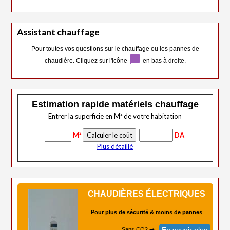
Assistant chauffage
Pour toutes vos questions sur le chauffage ou les pannes de
chat_bubble
chaudière. Cliquez sur l'icône
en bas à droite.
Estimation rapide matériels chauffage
Entrer la superficie en M² de votre habitation
M²
DA
Plus détaillé
CHAUDIÈRES ÉLECTRIQUES
Pour plus de sécurité & moins de pannes
Sans CO2 ➡️