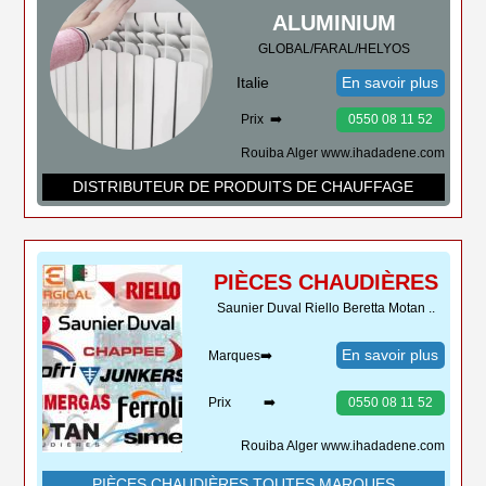
ALUMINIUM
GLOBAL/FARAL/HELYOS
Italie
En savoir plus
Prix ➡️
0550 08 11 52
Rouiba Alger www.ihadadene.com
DISTRIBUTEUR DE PRODUITS DE CHAUFFAGE
PIÈCES CHAUDIÈRES
Saunier Duval Riello Beretta Motan ..
En savoir plus
Marques➡️
Prix ➡️
0550 08 11 52
Rouiba Alger www.ihadadene.com
PIÈCES CHAUDIÈRES TOUTES MARQUES