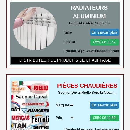
RADIATEURS
ALUMINIUM
GLOBAL/FARAL/HELYOS
Italie
En savoir plus
Prix ➡️
0550 08 11 52
Rouiba Alger www.ihadadene.com
DISTRIBUTEUR DE PRODUITS DE CHAUFFAGE
PIÈCES CHAUDIÈRES
Saunier Duval Riello Beretta Motan ..
En savoir plus
Marques➡️
Prix ➡️
0550 08 11 52
Rouiba Alger www.ihadadene.com