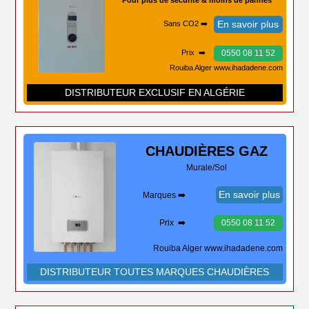
Pour plus de sécurité & moins de pannes
En savoir plus
Sans CO2 ➡️
0550 08 11 52
Prix ➡️
Rouiba Alger www.ihadadene.com
DISTRIBUTEUR EXCLUSIF EN ALGÉRIE
CHAUDIÈRES
GAZ
Murale/Sol
En savoir plus
Marques ➡️
Prix ➡️
0550 08 11 52
Rouiba Alger www.ihadadene.com
DISTRIBUTEUR TOUTES MARQUES CHAUDIÈRES