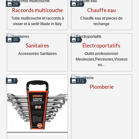
29
24
Raccords multicouche
Chauffe eau
Tube multicouche et raccords à
Chauffe eau et pieces de
visser et à sertir Made in Italy
rechange
35
9
Sanitaires
Électroportatifs
Accessoires Sanitaires
Outils professionnel
Meuleuses,Perceuses,Visseus
es...
7
171
Plomberie