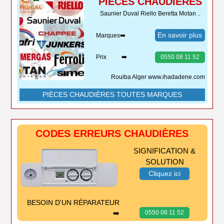
PIÈCES CHAUDIÈRES
Saunier Duval Riello Beretta Motan ..
En savoir plus
Marques➡️
Prix ➡️
0550 08 11 52
Rouiba Alger www.ihadadene.com
PIÈCES CHAUDIÈRES TOUTES MARQUES
CODES ERREURS CHAUDIÈRES
SIGNIFICATION &
SOLUTION
Cliquez ici
BESOIN D'UN RÉPARATEUR
➡️
0550 08 11 52