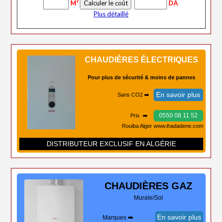
M²
DA
Plus détaillé
CHAUDIÈRES ÉLECTRIQUES
Pour plus de sécurité & moins de pannes
En savoir plus
Sans CO2 ➡️
0550 08 11 52
Prix ➡️
Rouiba Alger www.ihadadene.com
DISTRIBUTEUR EXCLUSIF EN ALGÉRIE
CHAUDIÈRES
GAZ
Murale/Sol
En savoir plus
Marques ➡️