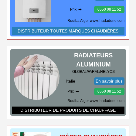
Prix ➡️
0550 08 11 52
Rouiba Alger www.ihadadene.com
DISTRIBUTEUR TOUTES MARQUES CHAUDIÈRES
RADIATEURS
ALUMINIUM
GLOBAL/FARAL/HELYOS
Italie
En savoir plus
Prix ➡️
0550 08 11 52
Rouiba Alger www.ihadadene.com
DISTRIBUTEUR DE PRODUITS DE CHAUFFAGE