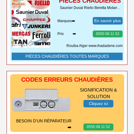
PIÈCES CHAUDIÈRES
Saunier Duval Riello Beretta Motan ..
En savoir plus
Marques➡️
Prix ➡️
0550 08 11 52
Rouiba Alger www.ihadadene.com
PIÈCES CHAUDIÈRES TOUTES MARQUES
CODES ERREURS CHAUDIÈRES
SIGNIFICATION &
SOLUTION
Cliquez ici
BESOIN D'UN RÉPARATEUR
➡️
0550 08 11 52