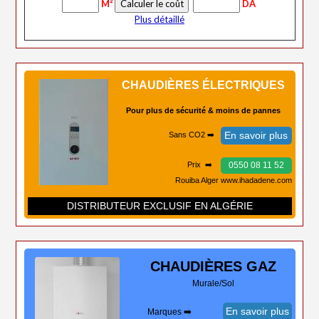
M²
DA
Plus détaillé
CHAUDIÈRES ÉLECTRIQUES
Pour plus de sécurité & moins de pannes
En savoir plus
Sans CO2 ➡️
0550 08 11 52
Prix ➡️
Rouiba Alger www.ihadadene.com
DISTRIBUTEUR EXCLUSIF EN ALGÉRIE
CHAUDIÈRES
GAZ
Murale/Sol
En savoir plus
Marques ➡️