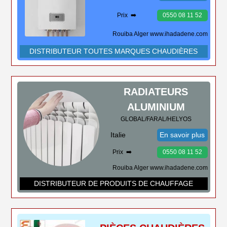
Prix ➡️
0550 08 11 52
Rouiba Alger www.ihadadene.com
DISTRIBUTEUR TOUTES MARQUES CHAUDIÈRES
RADIATEURS
ALUMINIUM
GLOBAL/FARAL/HELYOS
Italie
En savoir plus
Prix ➡️
0550 08 11 52
Rouiba Alger www.ihadadene.com
DISTRIBUTEUR DE PRODUITS DE CHAUFFAGE