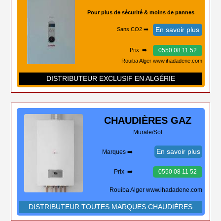
Pour plus de sécurité & moins de pannes
En savoir plus
Sans CO2 ➡️
0550 08 11 52
Prix ➡️
Rouiba Alger www.ihadadene.com
DISTRIBUTEUR EXCLUSIF EN ALGÉRIE
CHAUDIÈRES
GAZ
Murale/Sol
En savoir plus
Marques ➡️
Prix ➡️
0550 08 11 52
Rouiba Alger www.ihadadene.com
DISTRIBUTEUR TOUTES MARQUES CHAUDIÈRES