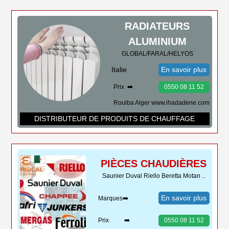
RADIATEURS
ALUMINIUM
GLOBAL/FARAL/HELYOS
Italie
En savoir plus
Prix ➡️
0550 08 11 52
Rouiba Alger www.ihadadene.com
DISTRIBUTEUR DE PRODUITS DE CHAUFFAGE
PIÈCES CHAUDIÈRES
Saunier Duval Riello Beretta Motan ..
En savoir plus
Marques➡️
Prix ➡️
0550 08 11 52