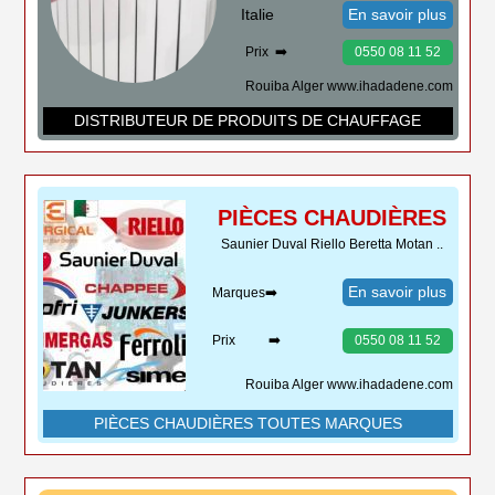
Italie
En savoir plus
Prix ➡️
0550 08 11 52
Rouiba Alger www.ihadadene.com
DISTRIBUTEUR DE PRODUITS DE CHAUFFAGE
PIÈCES CHAUDIÈRES
Saunier Duval Riello Beretta Motan ..
En savoir plus
Marques➡️
Prix ➡️
0550 08 11 52
Rouiba Alger www.ihadadene.com
PIÈCES CHAUDIÈRES TOUTES MARQUES