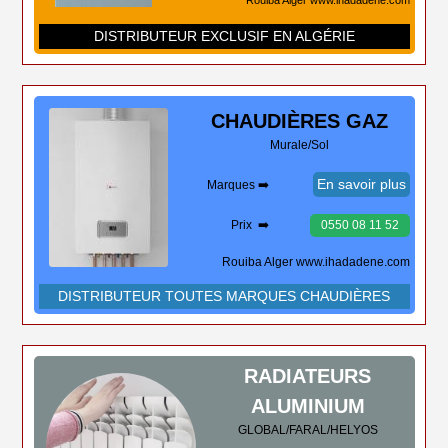
DISTRIBUTEUR EXCLUSIF EN ALGÉRIE
CHAUDIÈRES
GAZ
Murale/Sol
En savoir plus
Marques ➡️
Prix ➡️
0550 08 11 52
Rouiba Alger www.ihadadene.com
DISTRIBUTEUR TOUTES MARQUES CHAUDIÈRES
RADIATEURS
ALUMINIUM
GLOBAL/FARAL/HELYOS