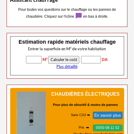
Pour toutes vos questions sur le chauffage ou les pannes de
chat_bubble
chaudière. Cliquez sur l'icône
en bas à droite.
Estimation rapide matériels chauffage
Entrer la superficie en M² de votre habitation
M²
DA
Plus détaillé
CHAUDIÈRES ÉLECTRIQUES
Pour plus de sécurité & moins de pannes
En savoir plus
Sans CO2 ➡️
0550 08 11 52
Prix ➡️
Rouiba Alger www.ihadadene.com