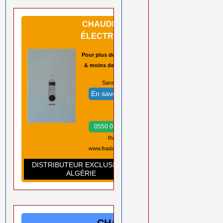
CHAUDIÈRES
ÉLECTRIQUES
Pour plus de sécurité
& moins de pannes
Sans CO2 ➡️
En savoir plus
Prix ➡️
0550 08 11 52
Rouiba Alger
www.ihadadene.com
DISTRIBUTEUR EXCLUSIF EN
ALGÉRIE
CHAUDIÈRES