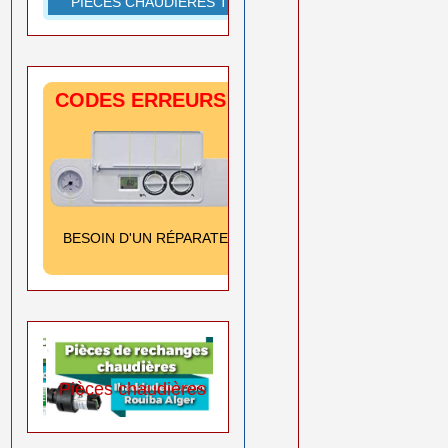
PIÈCES CHAUDIÈRES TOUTES MARQUES
CODES ERREURS CHAUDIÈRES
SIGNIFICATION
& SOLUTION
Cliquez ici
BESOIN D'UN RÉPARATEUR
➡️
0550 08 11 52
Pièces chaudières