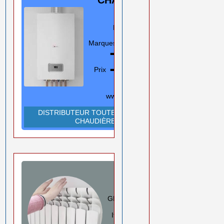
GAZ
Murale/Sol
Marques
En savoir plus
➡️
Prix ➡️
0550 08 11 52
Rouiba Alger
www.ihadadene.com
DISTRIBUTEUR TOUTES MARQUES
CHAUDIÈRES
RADIATEURS
ALUMINIUM
GLOBAL/FARAL/HELYOS
Italie
En savoir plus