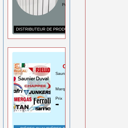
Prix ➡️
0550 08 11 52
Rouiba Alger
www.ihadadene.com
DISTRIBUTEUR DE PRODUITS DE CHAUFFAGE
PIÈCES
CHAUDIÈRES
Saunier Duval Riello Beretta
Motan ..
Marques➡️
En savoir plus
Prix
0550 08 11 52
➡️
Rouiba Alger
www.ihadadene.com