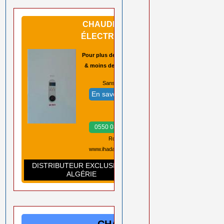
CHAUDIÈRES
ÉLECTRIQUES
Pour plus de sécurité
& moins de pannes
Sans CO2 ➡️
En savoir plus
Prix ➡️
0550 08 11 52
Rouiba Alger
www.ihadadene.com
DISTRIBUTEUR EXCLUSIF EN
ALGÉRIE
CHAUDIÈRES