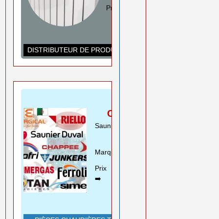
Prix ➡️
0550 08 11 52
Rouiba Alger
www.ihadadene.com
DISTRIBUTEUR DE PRODUITS DE CHAUFFAGE
PIÈCES
CHAUDIÈRES
Saunier Duval Riello Beretta
Motan ..
Marques➡️
En savoir plus
Prix
0550 08 11 52
➡️
Rouiba Alger
www.ihadadene.com