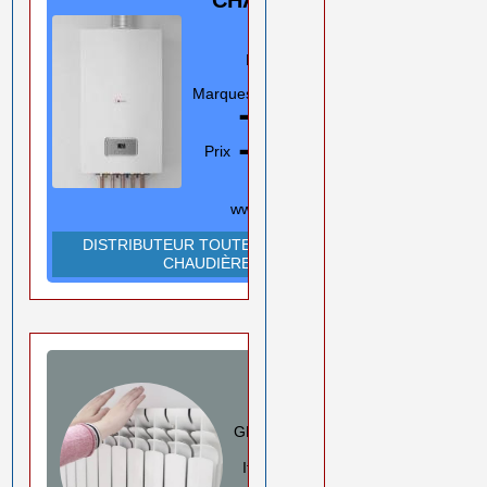
GAZ
Murale/Sol
Marques
En savoir plus
➡️
Prix ➡️
0550 08 11 52
Rouiba Alger
www.ihadadene.com
DISTRIBUTEUR TOUTES MARQUES
CHAUDIÈRES
RADIATEURS
ALUMINIUM
GLOBAL/FARAL/HELYOS
Italie
En savoir plus