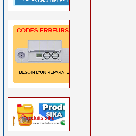
PIÈCES CHAUDIÈRES TOUTES MARQUES
CODES ERREURS CHAUDIÈRES
SIGNIFICATION
& SOLUTION
Cliquez ici
BESOIN D'UN RÉPARATEUR
➡️
0550 08 11 52
ts sika
Accessoires sanitaire