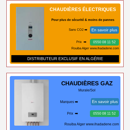
CHAUDIÈRES ÉLECTRIQUES
Pour plus de sécurité & moins de pannes
En savoir plus
Sans CO2 ➡️
0550 08 11 52
Prix ➡️
Rouiba Alger www.ihadadene.com
DISTRIBUTEUR EXCLUSIF EN ALGÉRIE
CHAUDIÈRES
GAZ
Murale/Sol
En savoir plus
Marques ➡️
Prix ➡️
0550 08 11 52
Rouiba Alger www.ihadadene.com