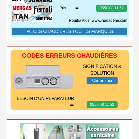
Prix ➡️
0550 08 11 52
Rouiba Alger www.ihadadene.com
PIÈCES CHAUDIÈRES TOUTES MARQUES
CODES ERREURS CHAUDIÈRES
SIGNIFICATION &
SOLUTION
Cliquez ici
BESOIN D'UN RÉPARATEUR
➡️
0550 08 11 52