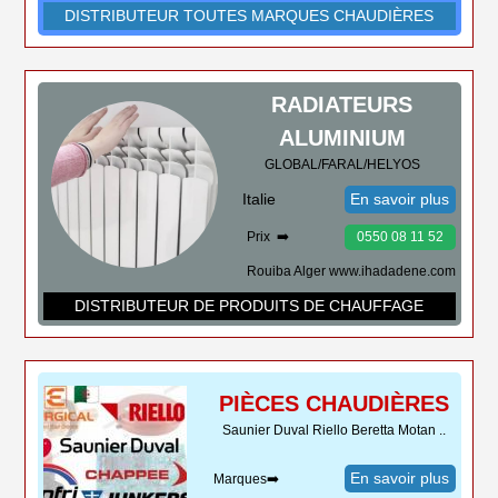
DISTRIBUTEUR TOUTES MARQUES CHAUDIÈRES
RADIATEURS
ALUMINIUM
GLOBAL/FARAL/HELYOS
Italie
En savoir plus
Prix ➡️
0550 08 11 52
Rouiba Alger www.ihadadene.com
DISTRIBUTEUR DE PRODUITS DE CHAUFFAGE
PIÈCES CHAUDIÈRES
Saunier Duval Riello Beretta Motan ..
En savoir plus
Marques➡️