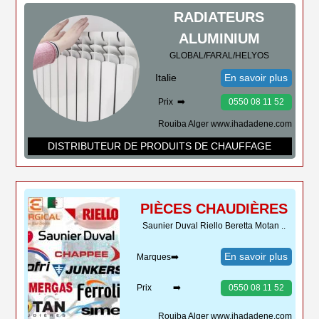
RADIATEURS
ALUMINIUM
GLOBAL/FARAL/HELYOS
Italie
En savoir plus
Prix ➡️
0550 08 11 52
Rouiba Alger www.ihadadene.com
DISTRIBUTEUR DE PRODUITS DE CHAUFFAGE
PIÈCES CHAUDIÈRES
Saunier Duval Riello Beretta Motan ..
En savoir plus
Marques➡️
Prix ➡️
0550 08 11 52
Rouiba Alger www.ihadadene.com