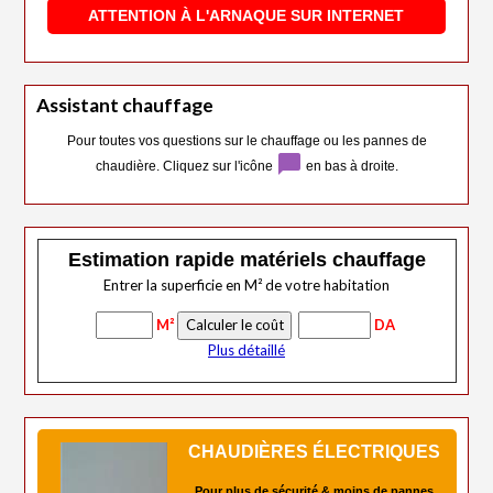
ATTENTION À L'ARNAQUE SUR INTERNET
Assistant chauffage
Pour toutes vos questions sur le chauffage ou les pannes de
chat_bubble
chaudière. Cliquez sur l'icône
en bas à droite.
Estimation rapide matériels chauffage
Entrer la superficie en M² de votre habitation
M²
DA
Plus détaillé
CHAUDIÈRES ÉLECTRIQUES
Pour plus de sécurité & moins de pannes