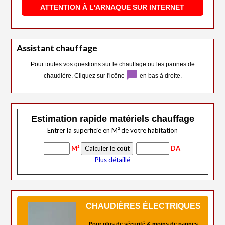
ATTENTION À L'ARNAQUE SUR INTERNET
Assistant chauffage
Pour toutes vos questions sur le chauffage ou les pannes de
chat_bubble
chaudière. Cliquez sur l'icône
en bas à droite.
Estimation rapide matériels chauffage
Entrer la superficie en M² de votre habitation
M²
DA
Plus détaillé
CHAUDIÈRES ÉLECTRIQUES
Pour plus de sécurité & moins de pannes