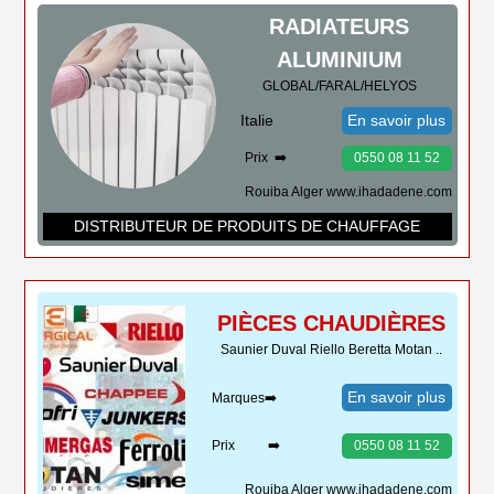
RADIATEURS
ALUMINIUM
GLOBAL/FARAL/HELYOS
Italie
En savoir plus
Prix ➡️
0550 08 11 52
Rouiba Alger www.ihadadene.com
DISTRIBUTEUR DE PRODUITS DE CHAUFFAGE
PIÈCES CHAUDIÈRES
Saunier Duval Riello Beretta Motan ..
En savoir plus
Marques➡️
Prix ➡️
0550 08 11 52
Rouiba Alger www.ihadadene.com