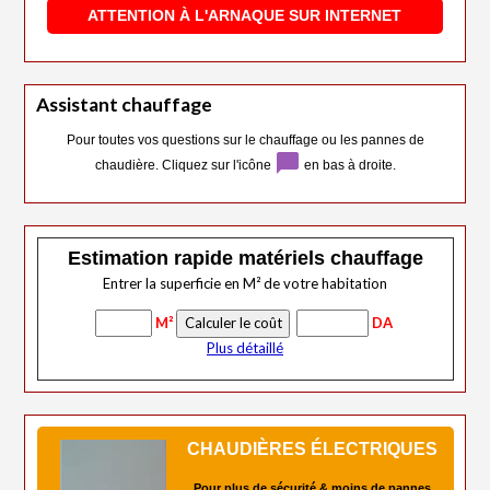
ATTENTION À L'ARNAQUE SUR INTERNET
Assistant chauffage
Pour toutes vos questions sur le chauffage ou les pannes de
chat_bubble
chaudière. Cliquez sur l'icône
en bas à droite.
Estimation rapide matériels chauffage
Entrer la superficie en M² de votre habitation
M²
DA
Plus détaillé
CHAUDIÈRES ÉLECTRIQUES
Pour plus de sécurité & moins de pannes