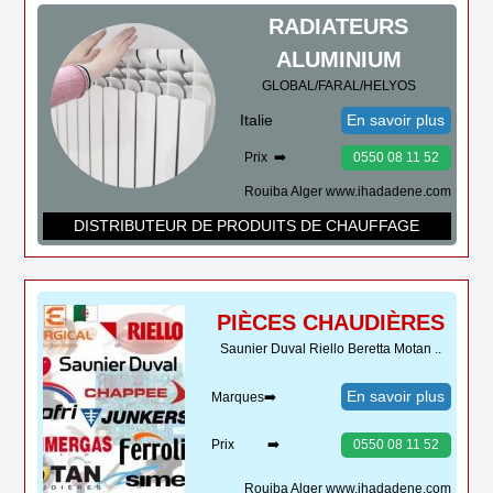
RADIATEURS
ALUMINIUM
GLOBAL/FARAL/HELYOS
Italie
En savoir plus
Prix ➡️
0550 08 11 52
Rouiba Alger www.ihadadene.com
DISTRIBUTEUR DE PRODUITS DE CHAUFFAGE
PIÈCES CHAUDIÈRES
Saunier Duval Riello Beretta Motan ..
En savoir plus
Marques➡️
Prix ➡️
0550 08 11 52
Rouiba Alger www.ihadadene.com