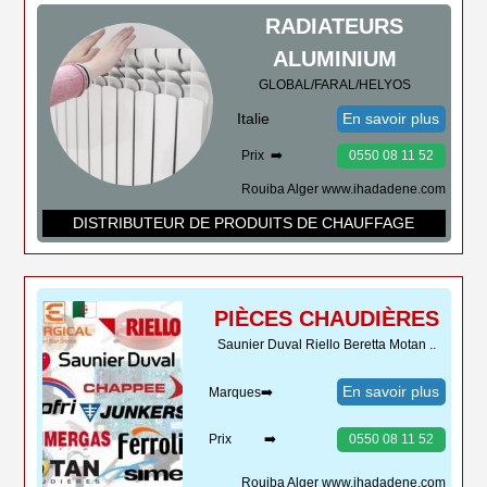
RADIATEURS
ALUMINIUM
GLOBAL/FARAL/HELYOS
Italie
En savoir plus
Prix ➡️
0550 08 11 52
Rouiba Alger www.ihadadene.com
DISTRIBUTEUR DE PRODUITS DE CHAUFFAGE
PIÈCES CHAUDIÈRES
Saunier Duval Riello Beretta Motan ..
En savoir plus
Marques➡️
Prix ➡️
0550 08 11 52
Rouiba Alger www.ihadadene.com