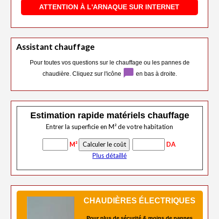
ATTENTION À L'ARNAQUE SUR INTERNET
Assistant chauffage
Pour toutes vos questions sur le chauffage ou les pannes de
chat_bubble
chaudière. Cliquez sur l'icône
en bas à droite.
Estimation rapide matériels chauffage
Entrer la superficie en M² de votre habitation
M²
DA
Plus détaillé
CHAUDIÈRES ÉLECTRIQUES
Pour plus de sécurité & moins de pannes