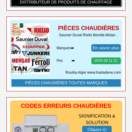
DISTRIBUTEUR DE PRODUITS DE CHAUFFAGE
PIÈCES CHAUDIÈRES
Saunier Duval Riello Beretta Motan ..
En savoir plus
Marques➡️
Prix ➡️
0550 08 11 52
Rouiba Alger www.ihadadene.com
PIÈCES CHAUDIÈRES TOUTES MARQUES
CODES ERREURS CHAUDIÈRES
SIGNIFICATION &
SOLUTION
Cliquez ici