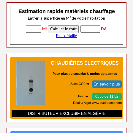
Estimation rapide matériels chauffage
Entrer la superficie en M² de votre habitation
M²
DA
Plus détaillé
CHAUDIÈRES ÉLECTRIQUES
Pour plus de sécurité & moins de pannes
En savoir plus
Sans CO2 ➡️
0550 08 11 52
Prix ➡️
Rouiba Alger www.ihadadene.com
DISTRIBUTEUR EXCLUSIF EN ALGÉRIE