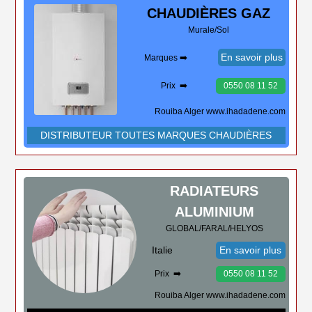
CHAUDIÈRES
GAZ
Murale/Sol
En savoir plus
Marques ➡️
Prix ➡️
0550 08 11 52
Rouiba Alger www.ihadadene.com
DISTRIBUTEUR TOUTES MARQUES CHAUDIÈRES
RADIATEURS
ALUMINIUM
GLOBAL/FARAL/HELYOS
Italie
En savoir plus
Prix ➡️
0550 08 11 52
Rouiba Alger www.ihadadene.com