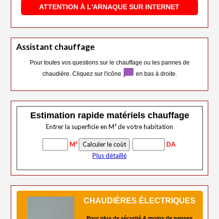
ATTENTION À L'ARNAQUE SUR INTERNET
Assistant chauffage
Pour toutes vos questions sur le chauffage ou les pannes de
chat_bubble
chaudière. Cliquez sur l'icône
en bas à droite.
Estimation rapide matériels chauffage
Entrer la superficie en M² de votre habitation
M²
DA
Plus détaillé
CHAUDIÈRES ÉLECTRIQUES
Pour plus de sécurité & moins de pannes