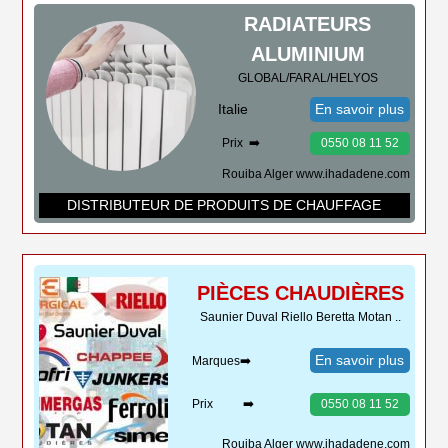
RADIATEURS
ALUMINIUM
GLOBAL/FARAL/HELYOS
Italie
En savoir plus
Prix ➡️
0550 08 11 52
Rouiba Alger www.ihadadene.com
DISTRIBUTEUR DE PRODUITS DE CHAUFFAGE
PIÈCES CHAUDIÈRES
Saunier Duval Riello Beretta Motan ..
En savoir plus
Marques➡️
Prix ➡️
0550 08 11 52
Rouiba Alger www.ihadadene.com