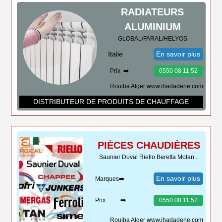
RADIATEURS
ALUMINIUM
GLOBAL/FARAL/HELYOS
Italie
En savoir plus
Prix ➡️
0550 08 11 52
Rouiba Alger www.ihadadene.com
DISTRIBUTEUR DE PRODUITS DE CHAUFFAGE
PIÈCES CHAUDIÈRES
Saunier Duval Riello Beretta Motan ..
En savoir plus
Marques➡️
Prix ➡️
0550 08 11 52
Rouiba Alger www.ihadadene.com