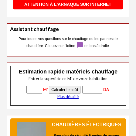
ATTENTION À L'ARNAQUE SUR INTERNET
Assistant chauffage
Pour toutes vos questions sur le chauffage ou les pannes de
chat_bubble
chaudière. Cliquez sur l'icône
en bas à droite.
Estimation rapide matériels chauffage
Entrer la superficie en M² de votre habitation
M²
DA
Plus détaillé
CHAUDIÈRES ÉLECTRIQUES
Pour plus de sécurité & moins de pannes