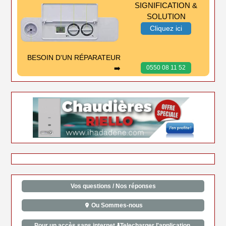
SIGNIFICATION &
SOLUTION
Cliquez ici
BESOIN D'UN RÉPARATEUR
➡️
0550 08 11 52
Vos questions / Nos réponses
Ou Sommes-nous
Pour un accès sans internet ⬇️Telecharger l'application