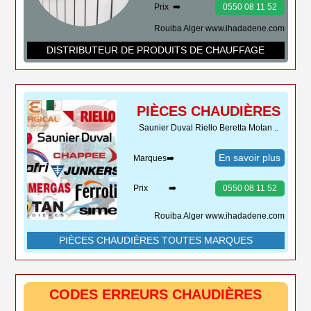
Prix ➡️
0550 08 11 52
Rouiba Alger www.ihadadene.com
DISTRIBUTEUR DE PRODUITS DE CHAUFFAGE
PIÈCES CHAUDIÈRES
Saunier Duval Riello Beretta Motan ..
En savoir plus
Marques➡️
Prix ➡️
0550 08 11 52
Rouiba Alger www.ihadadene.com
PIÈCES CHAUDIÈRES TOUTES MARQUES
CODES ERREURS CHAUDIÈRES