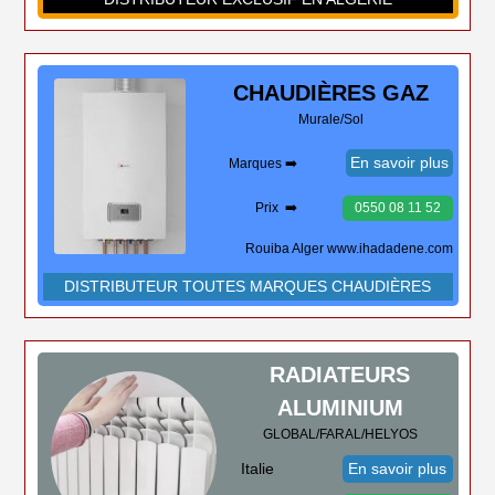
CHAUDIÈRES
GAZ
Murale/Sol
En savoir plus
Marques ➡️
Prix ➡️
0550 08 11 52
Rouiba Alger www.ihadadene.com
DISTRIBUTEUR TOUTES MARQUES CHAUDIÈRES
RADIATEURS
ALUMINIUM
GLOBAL/FARAL/HELYOS
Italie
En savoir plus