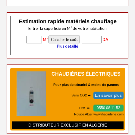
Estimation rapide matériels chauffage
Entrer la superficie en M² de votre habitation
M²
DA
Plus détaillé
CHAUDIÈRES ÉLECTRIQUES
Pour plus de sécurité & moins de pannes
En savoir plus
Sans CO2 ➡️
0550 08 11 52
Prix ➡️
Rouiba Alger www.ihadadene.com
DISTRIBUTEUR EXCLUSIF EN ALGÉRIE