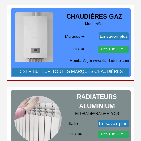
CHAUDIÈRES
GAZ
Murale/Sol
En savoir plus
Marques ➡️
Prix ➡️
0550 08 11 52
Rouiba Alger www.ihadadene.com
DISTRIBUTEUR TOUTES MARQUES CHAUDIÈRES
RADIATEURS
ALUMINIUM
GLOBAL/FARAL/HELYOS
Italie
En savoir plus
Prix ➡️
0550 08 11 52