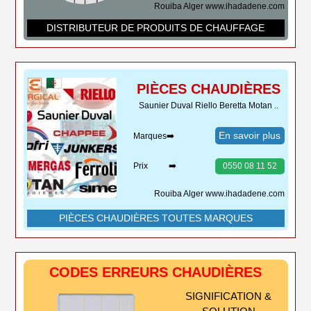
Rouiba Alger www.ihadadene.com
DISTRIBUTEUR DE PRODUITS DE CHAUFFAGE
PIÈCES CHAUDIÈRES
Saunier Duval Riello Beretta Motan ..
En savoir plus
Marques➡️
Prix ➡️
0550 08 11 52
Rouiba Alger www.ihadadene.com
PIÈCES CHAUDIÈRES TOUTES MARQUES
CODES ERREURS CHAUDIÈRES
SIGNIFICATION &