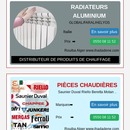
RADIATEURS
ALUMINIUM
GLOBAL/FARAL/HELYOS
Italie
En savoir plus
Prix ➡️
0550 08 11 52
Rouiba Alger www.ihadadene.com
DISTRIBUTEUR DE PRODUITS DE CHAUFFAGE
PIÈCES CHAUDIÈRES
Saunier Duval Riello Beretta Motan ..
En savoir plus
Marques➡️
Prix ➡️
0550 08 11 52
Rouiba Alger www.ihadadene.com