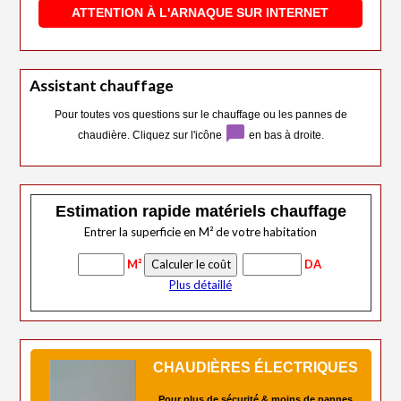
ATTENTION À L'ARNAQUE SUR INTERNET
Assistant chauffage
Pour toutes vos questions sur le chauffage ou les pannes de
chat_bubble
chaudière. Cliquez sur l'icône
en bas à droite.
Estimation rapide matériels chauffage
Entrer la superficie en M² de votre habitation
M²
DA
Plus détaillé
CHAUDIÈRES ÉLECTRIQUES
Pour plus de sécurité & moins de pannes