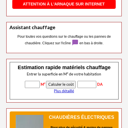
ATTENTION À L'ARNAQUE SUR INTERNET
Assistant chauffage
Pour toutes vos questions sur le chauffage ou les pannes de
chat_bubble
chaudière. Cliquez sur l'icône
en bas à droite.
Estimation rapide matériels chauffage
Entrer la superficie en M² de votre habitation
M²
DA
Plus détaillé
CHAUDIÈRES ÉLECTRIQUES
Pour plus de sécurité & moins de pannes