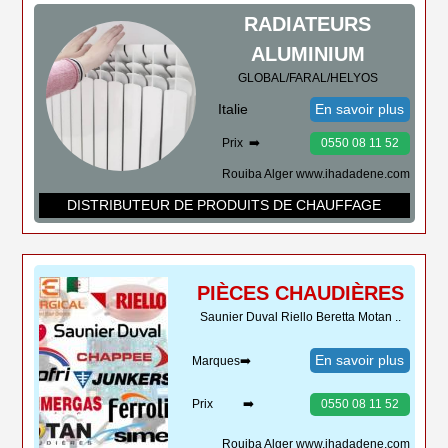
RADIATEURS
ALUMINIUM
GLOBAL/FARAL/HELYOS
Italie
En savoir plus
Prix ➡️
0550 08 11 52
Rouiba Alger www.ihadadene.com
DISTRIBUTEUR DE PRODUITS DE CHAUFFAGE
PIÈCES CHAUDIÈRES
Saunier Duval Riello Beretta Motan ..
En savoir plus
Marques➡️
Prix ➡️
0550 08 11 52
Rouiba Alger www.ihadadene.com