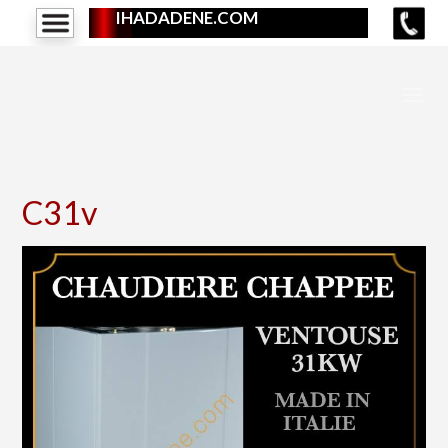
IHADADENE.COM
C31v