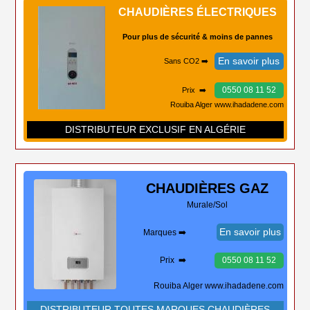
CHAUDIÈRES ÉLECTRIQUES
Pour plus de sécurité & moins de pannes
En savoir plus
Sans CO2 ➡️
0550 08 11 52
Prix ➡️
Rouiba Alger www.ihadadene.com
DISTRIBUTEUR EXCLUSIF EN ALGÉRIE
CHAUDIÈRES
GAZ
Murale/Sol
En savoir plus
Marques ➡️
Prix ➡️
0550 08 11 52
Rouiba Alger www.ihadadene.com
DISTRIBUTEUR TOUTES MARQUES CHAUDIÈRES