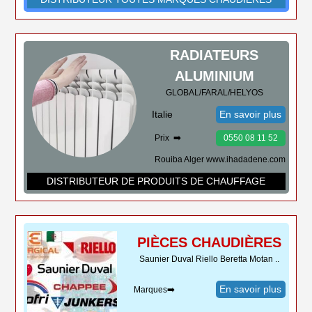
RADIATEURS
ALUMINIUM
GLOBAL/FARAL/HELYOS
Italie
En savoir plus
Prix ➡️
0550 08 11 52
Rouiba Alger www.ihadadene.com
DISTRIBUTEUR DE PRODUITS DE CHAUFFAGE
PIÈCES CHAUDIÈRES
Saunier Duval Riello Beretta Motan ..
En savoir plus
Marques➡️