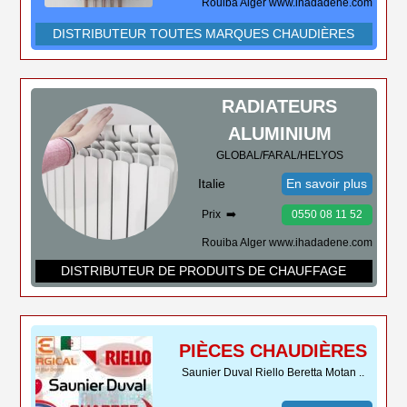
Rouiba Alger www.ihadadene.com
DISTRIBUTEUR TOUTES MARQUES CHAUDIÈRES
RADIATEURS
ALUMINIUM
GLOBAL/FARAL/HELYOS
Italie
En savoir plus
Prix ➡️
0550 08 11 52
Rouiba Alger www.ihadadene.com
DISTRIBUTEUR DE PRODUITS DE CHAUFFAGE
PIÈCES CHAUDIÈRES
Saunier Duval Riello Beretta Motan ..