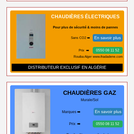
CHAUDIÈRES ÉLECTRIQUES
Pour plus de sécurité & moins de pannes
En savoir plus
Sans CO2 ➡️
0550 08 11 52
Prix ➡️
Rouiba Alger www.ihadadene.com
DISTRIBUTEUR EXCLUSIF EN ALGÉRIE
CHAUDIÈRES
GAZ
Murale/Sol
En savoir plus
Marques ➡️
Prix ➡️
0550 08 11 52