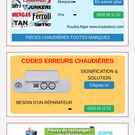
En savoir plus
Marques➡️
Prix ➡️
0550 08 11 52
Rouiba Alger www.ihadadene.com
PIÈCES CHAUDIÈRES TOUTES MARQUES
CODES ERREURS CHAUDIÈRES
SIGNIFICATION &
SOLUTION
Cliquez ici
BESOIN D'UN RÉPARATEUR
➡️
0550 08 11 52