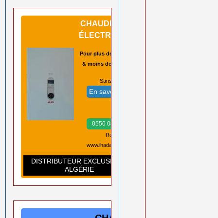
CHAUDIÈRES
ÉLECTRIQUES
Pour plus de sécurité
& moins de pannes
Sans CO2 ➡️
En savoir plus
Prix ➡️
0550 08 11 52
Rouiba Alger
www.ihadadene.com
DISTRIBUTEUR EXCLUSIF EN
ALGÉRIE
CHAUDIÈRES