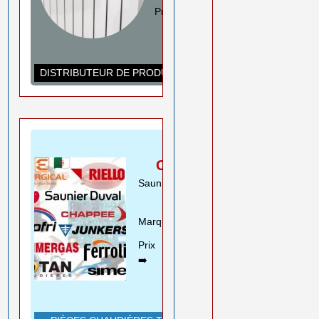
Prix ➡️
0550 08 11 52
Rouiba Alger
www.ihadadene.com
DISTRIBUTEUR DE PRODUITS DE CHAUFFAGE
PIÈCES
CHAUDIÈRES
Saunier Duval Riello Beretta
Motan ..
Marques➡️
En savoir plus
Prix
0550 08 11 52
➡️
Rouiba Alger
www.ihadadene.com