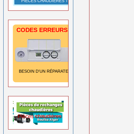
PIÈCES CHAUDIÈRES TOUTES MARQUES
CODES ERREURS CHAUDIÈRES
SIGNIFICATION
& SOLUTION
Cliquez ici
BESOIN D'UN RÉPARATEUR
➡️
0550 08 11 52
Pièces chaudières