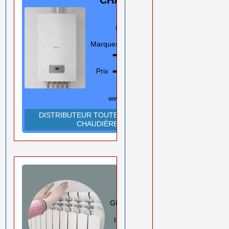
GAZ
Murale/Sol
Marques
En savoir plus
➡️
Prix ➡️
0550 08 11 52
Rouiba Alger
www.ihadadene.com
DISTRIBUTEUR TOUTES MARQUES
CHAUDIÈRES
RADIATEURS
ALUMINIUM
GLOBAL/FARAL/HELYOS
Italie
En savoir plus