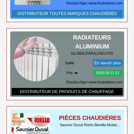
Rouiba Alger www.ihadadene.com
DISTRIBUTEUR TOUTES MARQUES CHAUDIÈRES
RADIATEURS
ALUMINIUM
GLOBAL/FARAL/HELYOS
Italie
En savoir plus
Prix ➡️
0550 08 11 52
Rouiba Alger www.ihadadene.com
DISTRIBUTEUR DE PRODUITS DE CHAUFFAGE
PIÈCES CHAUDIÈRES
Saunier Duval Riello Beretta Motan ..