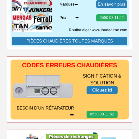
En savoir plus
Marques➡️
Prix ➡️
0550 08 11 52
Rouiba Alger www.ihadadene.com
PIÈCES CHAUDIÈRES TOUTES MARQUES
CODES ERREURS CHAUDIÈRES
SIGNIFICATION &
SOLUTION
Cliquez ici
BESOIN D'UN RÉPARATEUR
➡️
0550 08 11 52