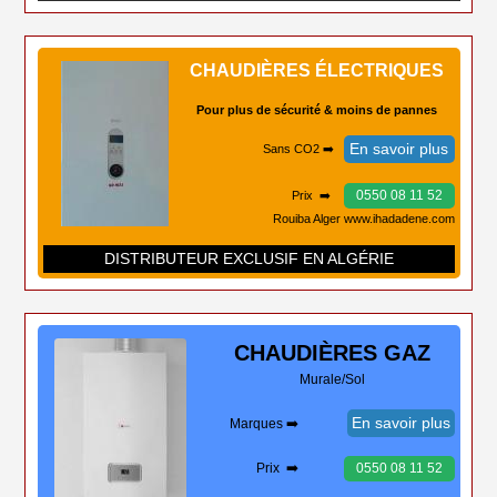
CHAUDIÈRES ÉLECTRIQUES
Pour plus de sécurité & moins de pannes
En savoir plus
Sans CO2 ➡️
0550 08 11 52
Prix ➡️
Rouiba Alger www.ihadadene.com
DISTRIBUTEUR EXCLUSIF EN ALGÉRIE
CHAUDIÈRES
GAZ
Murale/Sol
En savoir plus
Marques ➡️
Prix ➡️
0550 08 11 52