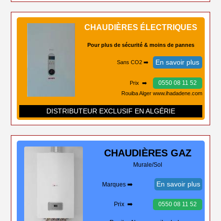
CHAUDIÈRES ÉLECTRIQUES
Pour plus de sécurité & moins de pannes
En savoir plus
Sans CO2 ➡️
0550 08 11 52
Prix ➡️
Rouiba Alger www.ihadadene.com
DISTRIBUTEUR EXCLUSIF EN ALGÉRIE
CHAUDIÈRES
GAZ
Murale/Sol
En savoir plus
Marques ➡️
Prix ➡️
0550 08 11 52