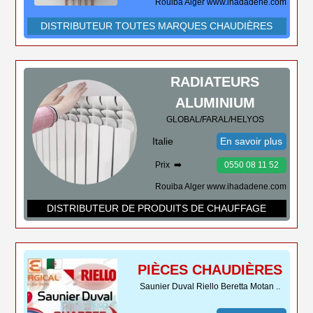
Rouiba Alger www.ihadadene.com
DISTRIBUTEUR TOUTES MARQUES CHAUDIÈRES
RADIATEURS
ALUMINIUM
GLOBAL/FARAL/HELYOS
Italie
En savoir plus
Prix ➡️
0550 08 11 52
Rouiba Alger www.ihadadene.com
DISTRIBUTEUR DE PRODUITS DE CHAUFFAGE
PIÈCES CHAUDIÈRES
Saunier Duval Riello Beretta Motan ..