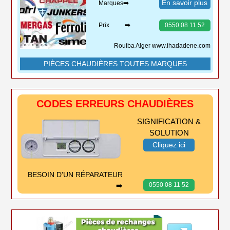
En savoir plus
Marques➡️
Prix ➡️
0550 08 11 52
Rouiba Alger www.ihadadene.com
PIÈCES CHAUDIÈRES TOUTES MARQUES
CODES ERREURS CHAUDIÈRES
SIGNIFICATION &
SOLUTION
Cliquez ici
BESOIN D'UN RÉPARATEUR
➡️
0550 08 11 52