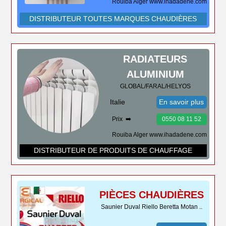
Rouiba Alger www.ihadadene.com
DISTRIBUTEUR TOUTES MARQUES CHAUDIÈRES
RADIATEURS
ALUMINIUM
GLOBAL/FARAL/HELYOS
Italie
En savoir plus
Prix ➡️
0550 08 11 52
Rouiba Alger www.ihadadene.com
DISTRIBUTEUR DE PRODUITS DE CHAUFFAGE
PIÈCES CHAUDIÈRES
Saunier Duval Riello Beretta Motan ..