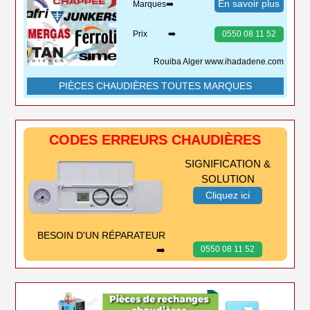
En savoir plus
Marques➡️
Prix ➡️
0550 08 11 52
Rouiba Alger www.ihadadene.com
PIÈCES CHAUDIÈRES TOUTES MARQUES
CODES ERREURS CHAUDIÈRES
SIGNIFICATION &
SOLUTION
Cliquez ici
BESOIN D'UN RÉPARATEUR
➡️
0550 08 11 52