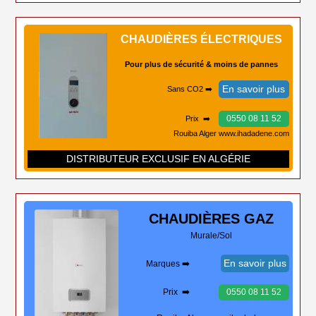
CHAUDIÈRES ÉLECTRIQUES
Pour plus de sécurité & moins de pannes
En savoir plus
Sans CO2 ➡️
0550 08 11 52
Prix ➡️
Rouiba Alger www.ihadadene.com
DISTRIBUTEUR EXCLUSIF EN ALGÉRIE
CHAUDIÈRES
GAZ
Murale/Sol
En savoir plus
Marques ➡️
Prix ➡️
0550 08 11 52