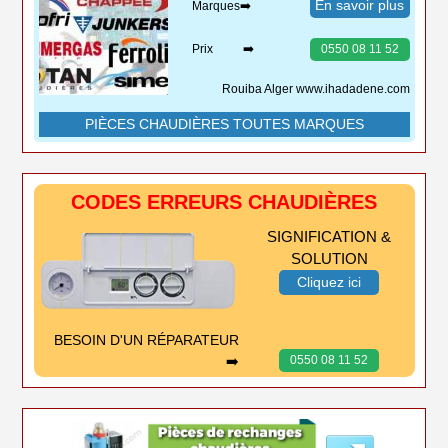
En savoir plus
Marques➡️
Prix ➡️
0550 08 11 52
Rouiba Alger www.ihadadene.com
PIÈCES CHAUDIÈRES TOUTES MARQUES
CODES ERREURS CHAUDIÈRES
SIGNIFICATION &
SOLUTION
Cliquez ici
BESOIN D'UN RÉPARATEUR
➡️
0550 08 11 52