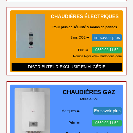
CHAUDIÈRES ÉLECTRIQUES
Pour plus de sécurité & moins de pannes
En savoir plus
Sans CO2 ➡️
0550 08 11 52
Prix ➡️
Rouiba Alger www.ihadadene.com
DISTRIBUTEUR EXCLUSIF EN ALGÉRIE
CHAUDIÈRES
GAZ
Murale/Sol
En savoir plus
Marques ➡️
Prix ➡️
0550 08 11 52