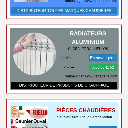
Rouiba Alger www.ihadadene.com
DISTRIBUTEUR TOUTES MARQUES CHAUDIÈRES
RADIATEURS
ALUMINIUM
GLOBAL/FARAL/HELYOS
Italie
En savoir plus
Prix ➡️
0550 08 11 52
Rouiba Alger www.ihadadene.com
DISTRIBUTEUR DE PRODUITS DE CHAUFFAGE
PIÈCES CHAUDIÈRES
Saunier Duval Riello Beretta Motan ..