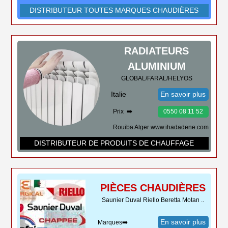
DISTRIBUTEUR TOUTES MARQUES CHAUDIÈRES
RADIATEURS
ALUMINIUM
GLOBAL/FARAL/HELYOS
Italie
En savoir plus
Prix ➡️
0550 08 11 52
Rouiba Alger www.ihadadene.com
DISTRIBUTEUR DE PRODUITS DE CHAUFFAGE
PIÈCES CHAUDIÈRES
Saunier Duval Riello Beretta Motan ..
En savoir plus
Marques➡️