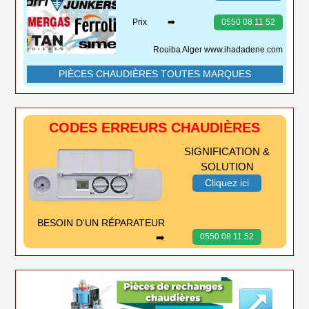
Prix ➡️
0550 08 11 52
Rouiba Alger www.ihadadene.com
PIÈCES CHAUDIÈRES TOUTES MARQUES
CODES ERREURS CHAUDIÈRES
SIGNIFICATION &
SOLUTION
Cliquez ici
BESOIN D'UN RÉPARATEUR
➡️
0550 08 11 52