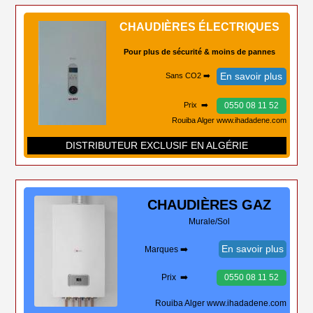
CHAUDIÈRES ÉLECTRIQUES
Pour plus de sécurité & moins de pannes
En savoir plus
Sans CO2 ➡️
0550 08 11 52
Prix ➡️
Rouiba Alger www.ihadadene.com
DISTRIBUTEUR EXCLUSIF EN ALGÉRIE
CHAUDIÈRES
GAZ
Murale/Sol
En savoir plus
Marques ➡️
Prix ➡️
0550 08 11 52
Rouiba Alger www.ihadadene.com