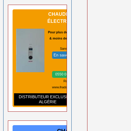
CHAUDIÈRES
ÉLECTRIQUES
Pour plus de sécurité
& moins de pannes
Sans CO2 ➡️
En savoir plus
Prix ➡️
0550 08 11 52
Rouiba Alger
www.ihadadene.com
DISTRIBUTEUR EXCLUSIF EN
ALGÉRIE
CHAUDIÈRES