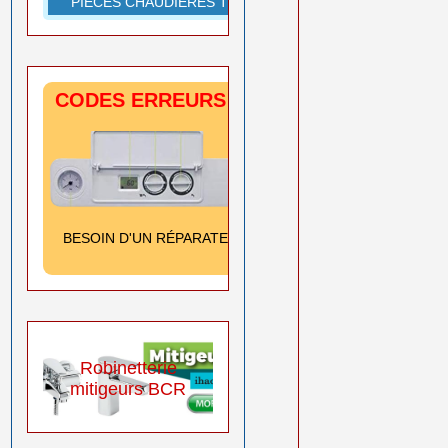
PIÈCES CHAUDIÈRES TOUTES MARQUES
CODES ERREURS CHAUDIÈRES
SIGNIFICATION
& SOLUTION
Cliquez ici
BESOIN D'UN RÉPARATEUR
➡️
0550 08 11 52
Pompes eau