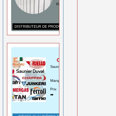
Prix ➡️
0550 08 11 52
Rouiba Alger
www.ihadadene.com
DISTRIBUTEUR DE PRODUITS DE CHAUFFAGE
PIÈCES
CHAUDIÈRES
Saunier Duval Riello Beretta
Motan ..
Marques➡️
En savoir plus
Prix
0550 08 11 52
➡️
Rouiba Alger
www.ihadadene.com