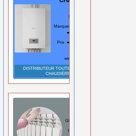
GAZ
Murale/Sol
Marques
En savoir plus
➡️
Prix ➡️
0550 08 11 52
Rouiba Alger
www.ihadadene.com
DISTRIBUTEUR TOUTES MARQUES
CHAUDIÈRES
RADIATEURS
ALUMINIUM
GLOBAL/FARAL/HELYOS
Italie
En savoir plus