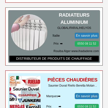
RADIATEURS
ALUMINIUM
GLOBAL/FARAL/HELYOS
Italie
En savoir plus
Prix ➡️
0550 08 11 52
Rouiba Alger www.ihadadene.com
DISTRIBUTEUR DE PRODUITS DE CHAUFFAGE
PIÈCES CHAUDIÈRES
Saunier Duval Riello Beretta Motan ..
En savoir plus
Marques➡️
Prix ➡️
0550 08 11 52