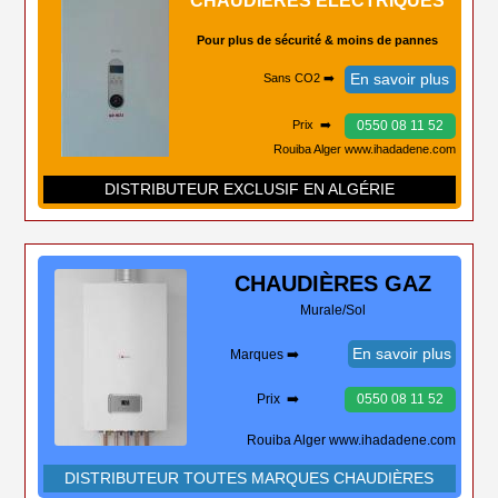
CHAUDIÈRES ÉLECTRIQUES
Pour plus de sécurité & moins de pannes
En savoir plus
Sans CO2 ➡️
0550 08 11 52
Prix ➡️
Rouiba Alger www.ihadadene.com
DISTRIBUTEUR EXCLUSIF EN ALGÉRIE
CHAUDIÈRES
GAZ
Murale/Sol
En savoir plus
Marques ➡️
Prix ➡️
0550 08 11 52
Rouiba Alger www.ihadadene.com
DISTRIBUTEUR TOUTES MARQUES CHAUDIÈRES