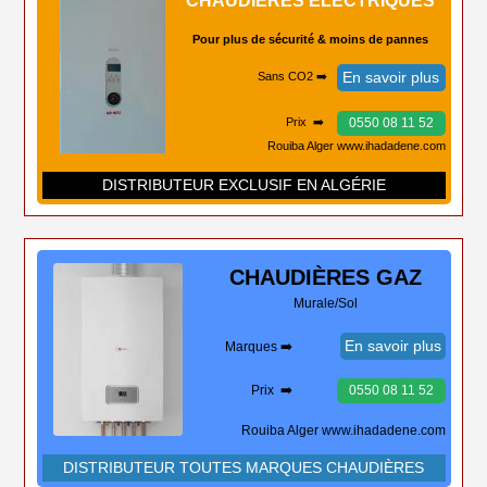
CHAUDIÈRES ÉLECTRIQUES
Pour plus de sécurité & moins de pannes
En savoir plus
Sans CO2 ➡️
0550 08 11 52
Prix ➡️
Rouiba Alger www.ihadadene.com
DISTRIBUTEUR EXCLUSIF EN ALGÉRIE
CHAUDIÈRES
GAZ
Murale/Sol
En savoir plus
Marques ➡️
Prix ➡️
0550 08 11 52
Rouiba Alger www.ihadadene.com
DISTRIBUTEUR TOUTES MARQUES CHAUDIÈRES