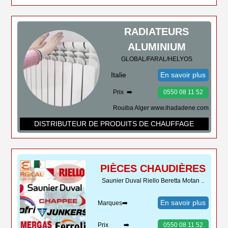
RADIATEURS
ALUMINIUM
GLOBAL/FARAL/HELYOS
Italie
En savoir plus
Prix ➡️
0550 08 11 52
Rouiba Alger www.ihadadene.com
DISTRIBUTEUR DE PRODUITS DE CHAUFFAGE
PIÈCES CHAUDIÈRES
Saunier Duval Riello Beretta Motan ..
En savoir plus
Marques➡️
Prix ➡️
0550 08 11 52