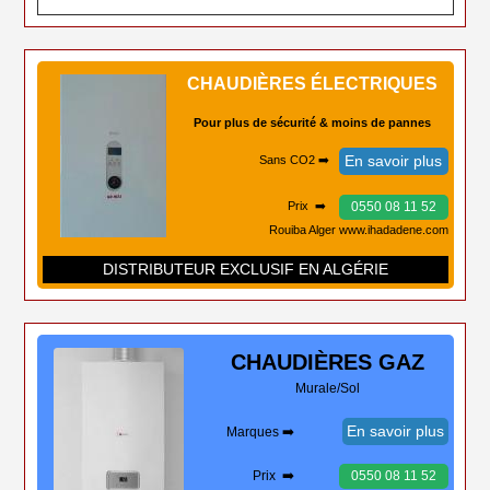
CHAUDIÈRES ÉLECTRIQUES
Pour plus de sécurité & moins de pannes
En savoir plus
Sans CO2 ➡️
0550 08 11 52
Prix ➡️
Rouiba Alger www.ihadadene.com
DISTRIBUTEUR EXCLUSIF EN ALGÉRIE
CHAUDIÈRES
GAZ
Murale/Sol
En savoir plus
Marques ➡️
Prix ➡️
0550 08 11 52