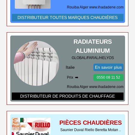
Rouiba Alger www.ihadadene.com
DISTRIBUTEUR TOUTES MARQUES CHAUDIÈRES
RADIATEURS
ALUMINIUM
GLOBAL/FARAL/HELYOS
Italie
En savoir plus
Prix ➡️
0550 08 11 52
Rouiba Alger www.ihadadene.com
DISTRIBUTEUR DE PRODUITS DE CHAUFFAGE
PIÈCES CHAUDIÈRES
Saunier Duval Riello Beretta Motan ..