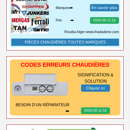
En savoir plus
Marques➡️
Prix ➡️
0550 08 11 52
Rouiba Alger www.ihadadene.com
PIÈCES CHAUDIÈRES TOUTES MARQUES
CODES ERREURS CHAUDIÈRES
SIGNIFICATION &
SOLUTION
Cliquez ici
BESOIN D'UN RÉPARATEUR
➡️
0550 08 11 52