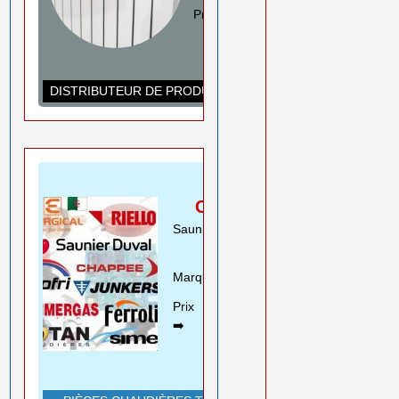
Prix ➡️
0550 08 11 52
Rouiba Alger
www.ihadadene.com
DISTRIBUTEUR DE PRODUITS DE CHAUFFAGE
PIÈCES
CHAUDIÈRES
Saunier Duval Riello Beretta
Motan ..
Marques➡️
En savoir plus
Prix
0550 08 11 52
➡️
Rouiba Alger
www.ihadadene.com