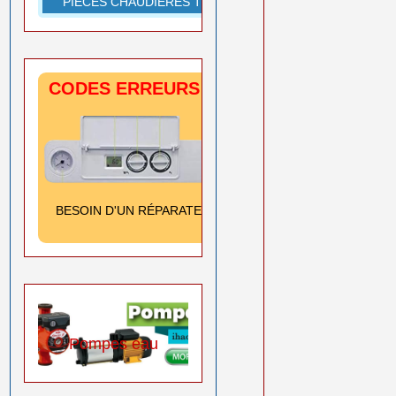
PIÈCES CHAUDIÈRES TOUTES MARQUES
CODES ERREURS CHAUDIÈRES
SIGNIFICATION
& SOLUTION
Cliquez ici
BESOIN D'UN RÉPARATEUR
➡️
0550 08 11 52
eau
Produits sika