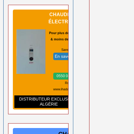
CHAUDIÈRES
ÉLECTRIQUES
Pour plus de sécurité
& moins de pannes
Sans CO2 ➡️
En savoir plus
Prix ➡️
0550 08 11 52
Rouiba Alger
www.ihadadene.com
DISTRIBUTEUR EXCLUSIF EN
ALGÉRIE
CHAUDIÈRES