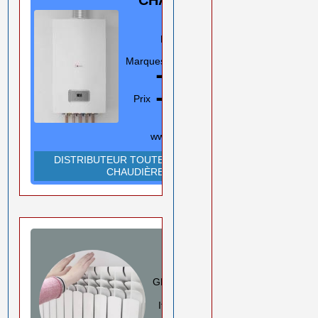
GAZ
Murale/Sol
Marques
En savoir plus
➡️
Prix ➡️
0550 08 11 52
Rouiba Alger
www.ihadadene.com
DISTRIBUTEUR TOUTES MARQUES
CHAUDIÈRES
RADIATEURS
ALUMINIUM
GLOBAL/FARAL/HELYOS
Italie
En savoir plus