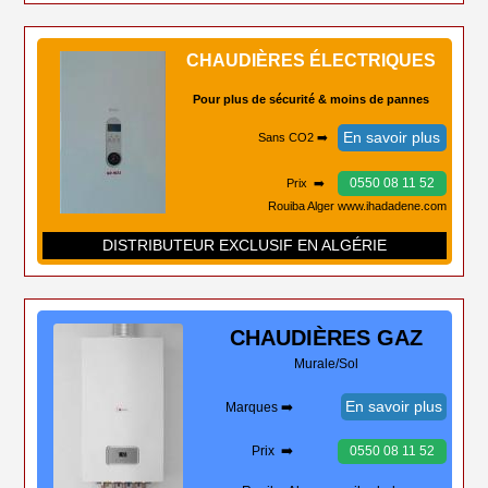
CHAUDIÈRES ÉLECTRIQUES
Pour plus de sécurité & moins de pannes
En savoir plus
Sans CO2 ➡️
0550 08 11 52
Prix ➡️
Rouiba Alger www.ihadadene.com
DISTRIBUTEUR EXCLUSIF EN ALGÉRIE
CHAUDIÈRES
GAZ
Murale/Sol
En savoir plus
Marques ➡️
Prix ➡️
0550 08 11 52