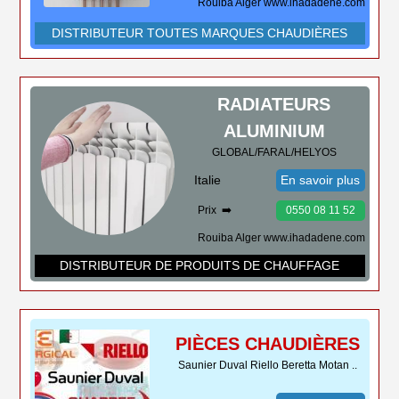
Rouiba Alger www.ihadadene.com
DISTRIBUTEUR TOUTES MARQUES CHAUDIÈRES
RADIATEURS
ALUMINIUM
GLOBAL/FARAL/HELYOS
Italie
En savoir plus
Prix ➡️
0550 08 11 52
Rouiba Alger www.ihadadene.com
DISTRIBUTEUR DE PRODUITS DE CHAUFFAGE
PIÈCES CHAUDIÈRES
Saunier Duval Riello Beretta Motan ..