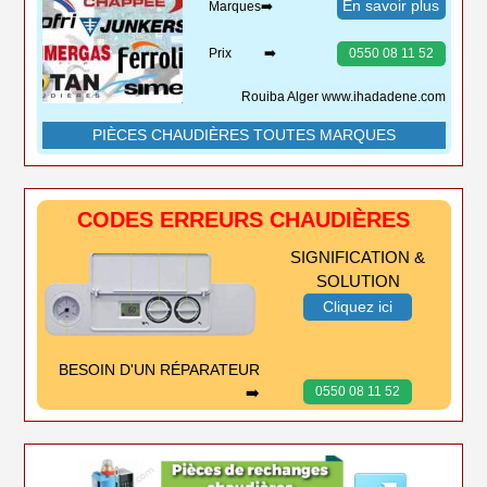
En savoir plus
Marques➡️
Prix ➡️
0550 08 11 52
Rouiba Alger www.ihadadene.com
PIÈCES CHAUDIÈRES TOUTES MARQUES
CODES ERREURS CHAUDIÈRES
SIGNIFICATION &
SOLUTION
Cliquez ici
BESOIN D'UN RÉPARATEUR
➡️
0550 08 11 52