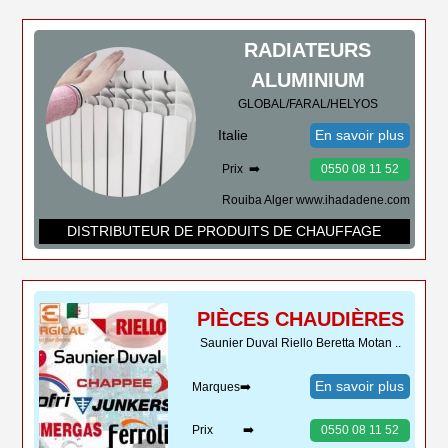
RADIATEURS
ALUMINIUM
GLOBAL/FARAL/HELYOS
Italie
En savoir plus
Prix ➡️
0550 08 11 52
Rouiba Alger www.ihadadene.com
DISTRIBUTEUR DE PRODUITS DE CHAUFFAGE
PIÈCES CHAUDIÈRES
Saunier Duval Riello Beretta Motan ..
En savoir plus
Marques➡️
Prix ➡️
0550 08 11 52