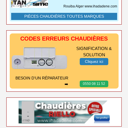
Rouiba Alger www.ihadadene.com
PIÈCES CHAUDIÈRES TOUTES MARQUES
CODES ERREURS CHAUDIÈRES
SIGNIFICATION &
SOLUTION
Cliquez ici
BESOIN D'UN RÉPARATEUR
➡️
0550 08 11 52