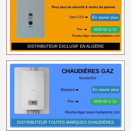
Pour plus de sécurité & moins de pannes
En savoir plus
Sans CO2 ➡️
0550 08 11 52
Prix ➡️
Rouiba Alger www.ihadadene.com
DISTRIBUTEUR EXCLUSIF EN ALGÉRIE
CHAUDIÈRES
GAZ
Murale/Sol
En savoir plus
Marques ➡️
Prix ➡️
0550 08 11 52
Rouiba Alger www.ihadadene.com
DISTRIBUTEUR TOUTES MARQUES CHAUDIÈRES