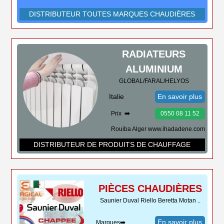
DISTRIBUTEUR TOUTES MARQUES CHAUDIÈRES
RADIATEURS
ALUMINIUM
GLOBAL/FARAL/HELYOS
Italie
En savoir plus
Prix ➡️
0550 08 11 52
Rouiba Alger www.ihadadene.com
DISTRIBUTEUR DE PRODUITS DE CHAUFFAGE
PIÈCES CHAUDIÈRES
Saunier Duval Riello Beretta Motan ..
En savoir plus
Marques➡️