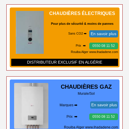
CHAUDIÈRES ÉLECTRIQUES
Pour plus de sécurité & moins de pannes
En savoir plus
Sans CO2 ➡️
0550 08 11 52
Prix ➡️
Rouiba Alger www.ihadadene.com
DISTRIBUTEUR EXCLUSIF EN ALGÉRIE
CHAUDIÈRES
GAZ
Murale/Sol
En savoir plus
Marques ➡️
Prix ➡️
0550 08 11 52
Rouiba Alger www.ihadadene.com