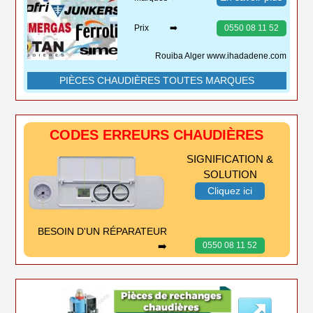
Prix ➡️
0550 08 11 52
Rouiba Alger www.ihadadene.com
PIÈCES CHAUDIÈRES TOUTES MARQUES
CODES ERREURS CHAUDIÈRES
SIGNIFICATION &
SOLUTION
Cliquez ici
BESOIN D'UN RÉPARATEUR
➡️
0550 08 11 52