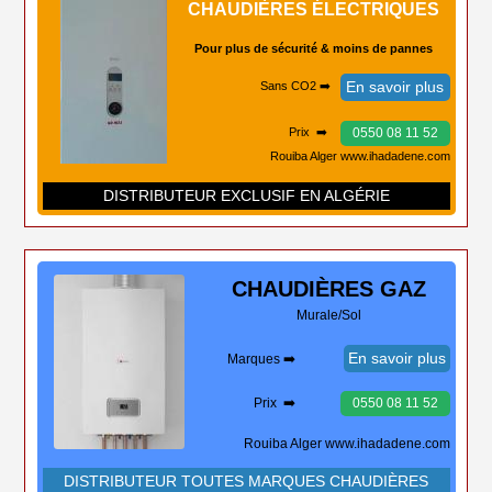
CHAUDIÈRES ÉLECTRIQUES
Pour plus de sécurité & moins de pannes
En savoir plus
Sans CO2 ➡️
0550 08 11 52
Prix ➡️
Rouiba Alger www.ihadadene.com
DISTRIBUTEUR EXCLUSIF EN ALGÉRIE
CHAUDIÈRES
GAZ
Murale/Sol
En savoir plus
Marques ➡️
Prix ➡️
0550 08 11 52
Rouiba Alger www.ihadadene.com
DISTRIBUTEUR TOUTES MARQUES CHAUDIÈRES