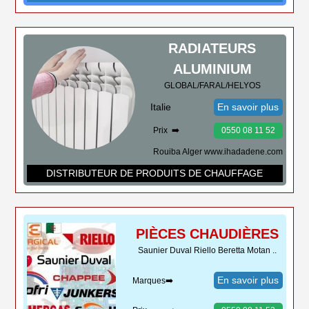
RADIATEURS
ALUMINIUM
GLOBAL/FARAL/HELYOS
Italie
En savoir plus
Prix ➡️
0550 08 11 52
Rouiba Alger www.ihadadene.com
DISTRIBUTEUR DE PRODUITS DE CHAUFFAGE
PIÈCES CHAUDIÈRES
Saunier Duval Riello Beretta Motan ..
En savoir plus
Marques➡️