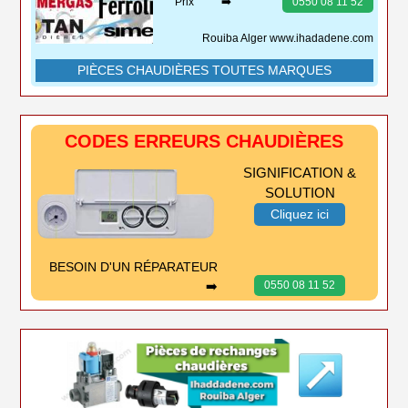
Prix ➡️
0550 08 11 52
Rouiba Alger www.ihadadene.com
PIÈCES CHAUDIÈRES TOUTES MARQUES
CODES ERREURS CHAUDIÈRES
SIGNIFICATION &
SOLUTION
Cliquez ici
BESOIN D'UN RÉPARATEUR
➡️
0550 08 11 52