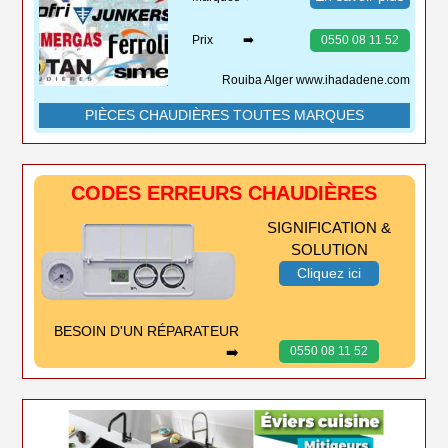
Prix ➡️
0550 08 11 52
Rouiba Alger www.ihadadene.com
PIÈCES CHAUDIÈRES TOUTES MARQUES
CODES ERREURS CHAUDIÈRES
SIGNIFICATION &
SOLUTION
Cliquez ici
BESOIN D'UN RÉPARATEUR
➡️
0550 08 11 52