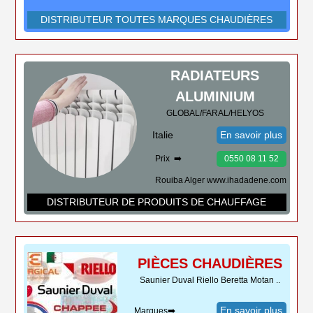
DISTRIBUTEUR TOUTES MARQUES CHAUDIÈRES
RADIATEURS
ALUMINIUM
GLOBAL/FARAL/HELYOS
Italie
En savoir plus
Prix ➡️
0550 08 11 52
Rouiba Alger www.ihadadene.com
DISTRIBUTEUR DE PRODUITS DE CHAUFFAGE
PIÈCES CHAUDIÈRES
Saunier Duval Riello Beretta Motan ..
En savoir plus
Marques➡️