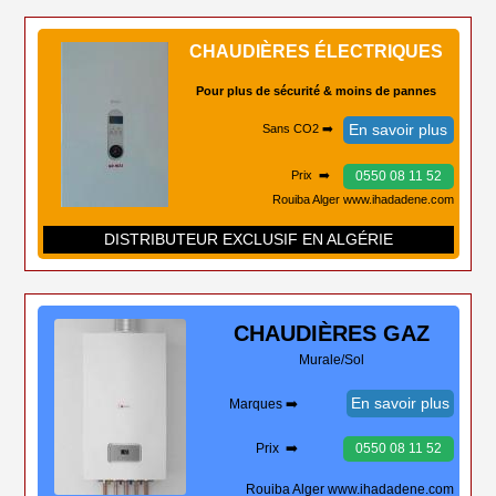
CHAUDIÈRES ÉLECTRIQUES
Pour plus de sécurité & moins de pannes
En savoir plus
Sans CO2 ➡️
0550 08 11 52
Prix ➡️
Rouiba Alger www.ihadadene.com
DISTRIBUTEUR EXCLUSIF EN ALGÉRIE
CHAUDIÈRES
GAZ
Murale/Sol
En savoir plus
Marques ➡️
Prix ➡️
0550 08 11 52
Rouiba Alger www.ihadadene.com