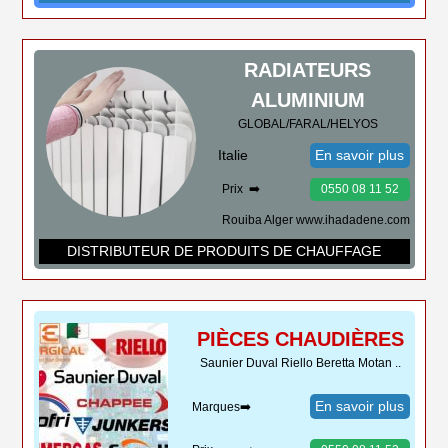
RADIATEURS
ALUMINIUM
GLOBAL/FARAL/HELYOS
Italie
En savoir plus
Prix ➡️
0550 08 11 52
Rouiba Alger www.ihadadene.com
DISTRIBUTEUR DE PRODUITS DE CHAUFFAGE
PIÈCES CHAUDIÈRES
Saunier Duval Riello Beretta Motan ..
En savoir plus
Marques➡️