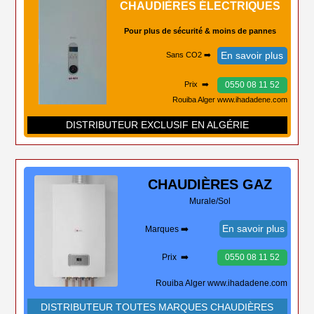
CHAUDIÈRES ÉLECTRIQUES
Pour plus de sécurité & moins de pannes
En savoir plus
Sans CO2 ➡️
0550 08 11 52
Prix ➡️
Rouiba Alger www.ihadadene.com
DISTRIBUTEUR EXCLUSIF EN ALGÉRIE
CHAUDIÈRES
GAZ
Murale/Sol
En savoir plus
Marques ➡️
Prix ➡️
0550 08 11 52
Rouiba Alger www.ihadadene.com
DISTRIBUTEUR TOUTES MARQUES CHAUDIÈRES