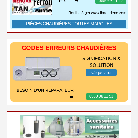
Prix ➡️
0550 08 11 52
Rouiba Alger www.ihadadene.com
PIÈCES CHAUDIÈRES TOUTES MARQUES
CODES ERREURS CHAUDIÈRES
SIGNIFICATION &
SOLUTION
Cliquez ici
BESOIN D'UN RÉPARATEUR
➡️
0550 08 11 52