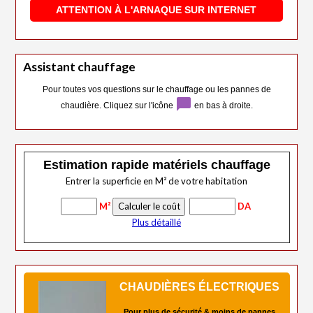
ATTENTION À L'ARNAQUE SUR INTERNET
Assistant chauffage
Pour toutes vos questions sur le chauffage ou les pannes de
chat_bubble
chaudière. Cliquez sur l'icône
en bas à droite.
Estimation rapide matériels chauffage
Entrer la superficie en M² de votre habitation
M²
DA
Plus détaillé
CHAUDIÈRES ÉLECTRIQUES
Pour plus de sécurité & moins de pannes