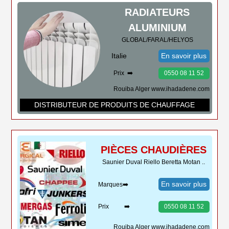
RADIATEURS
ALUMINIUM
GLOBAL/FARAL/HELYOS
Italie
En savoir plus
Prix ➡️
0550 08 11 52
Rouiba Alger www.ihadadene.com
DISTRIBUTEUR DE PRODUITS DE CHAUFFAGE
PIÈCES CHAUDIÈRES
Saunier Duval Riello Beretta Motan ..
En savoir plus
Marques➡️
Prix ➡️
0550 08 11 52
Rouiba Alger www.ihadadene.com