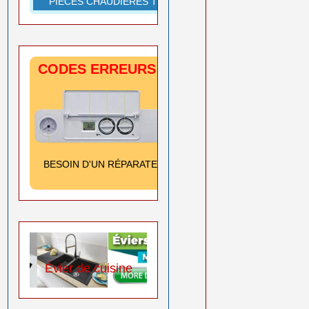
PIÈCES CHAUDIÈRES TOUTES MARQUES
CODES ERREURS CHAUDIÈRES
SIGNIFICATION
& SOLUTION
Cliquez ici
BESOIN D'UN RÉPARATEUR
➡️
0550 08 11 52
 cuisine
Tout sur le chauffage