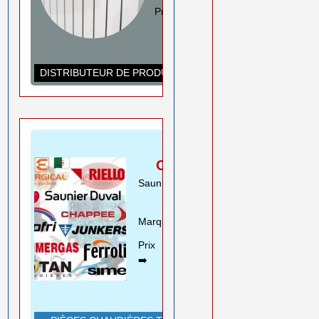
Prix ➡️
0550 08 11 52
Rouiba Alger
www.ihadadene.com
DISTRIBUTEUR DE PRODUITS DE CHAUFFAGE
PIÈCES
CHAUDIÈRES
Saunier Duval Riello Beretta
Motan ..
Marques➡️
En savoir plus
Prix
0550 08 11 52
➡️
Rouiba Alger
www.ihadadene.com