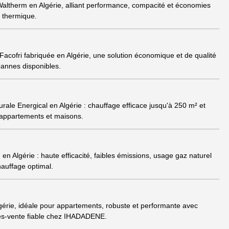
altherm en Algérie, alliant performance, compacité et économies
t thermique.
acofri fabriquée en Algérie, une solution économique et de qualité
pannes disponibles.
ale Energical en Algérie : chauffage efficace jusqu'à 250 m² et
 appartements et maisons.
 Algérie : haute efficacité, faibles émissions, usage gaz naturel
hauffage optimal.
érie, idéale pour appartements, robuste et performante avec
ès-vente fiable chez IHADADENE.