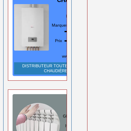
GAZ
Murale/Sol
Marques
En savoir plus
➡️
Prix ➡️
0550 08 11 52
Rouiba Alger
www.ihadadene.com
DISTRIBUTEUR TOUTES MARQUES
CHAUDIÈRES
RADIATEURS
ALUMINIUM
GLOBAL/FARAL/HELYOS
Italie
En savoir plus