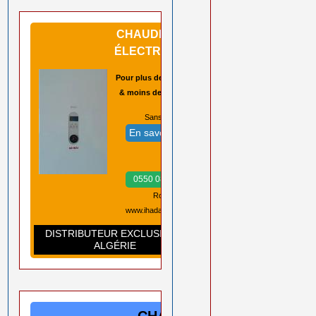
CHAUDIÈRES
ÉLECTRIQUES
Pour plus de sécurité
& moins de pannes
Sans CO2 ➡️
En savoir plus
Prix ➡️
0550 08 11 52
Rouiba Alger
www.ihadadene.com
DISTRIBUTEUR EXCLUSIF EN
ALGÉRIE
CHAUDIÈRES