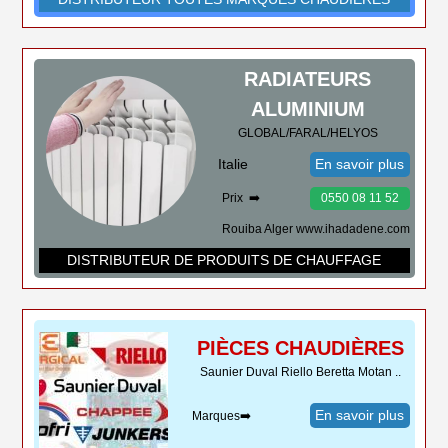
RADIATEURS
ALUMINIUM
GLOBAL/FARAL/HELYOS
Italie
En savoir plus
Prix ➡️
0550 08 11 52
Rouiba Alger www.ihadadene.com
DISTRIBUTEUR DE PRODUITS DE CHAUFFAGE
PIÈCES CHAUDIÈRES
Saunier Duval Riello Beretta Motan ..
En savoir plus
Marques➡️