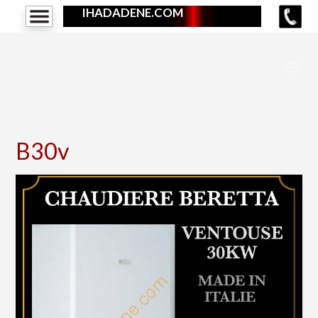
IHADADENE.COM
B30v