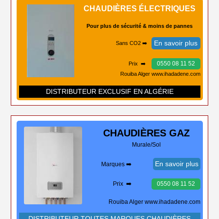
CHAUDIÈRES ÉLECTRIQUES
Pour plus de sécurité & moins de pannes
En savoir plus
Sans CO2 ➡️
0550 08 11 52
Prix ➡️
Rouiba Alger www.ihadadene.com
DISTRIBUTEUR EXCLUSIF EN ALGÉRIE
CHAUDIÈRES
GAZ
Murale/Sol
En savoir plus
Marques ➡️
Prix ➡️
0550 08 11 52
Rouiba Alger www.ihadadene.com
DISTRIBUTEUR TOUTES MARQUES CHAUDIÈRES