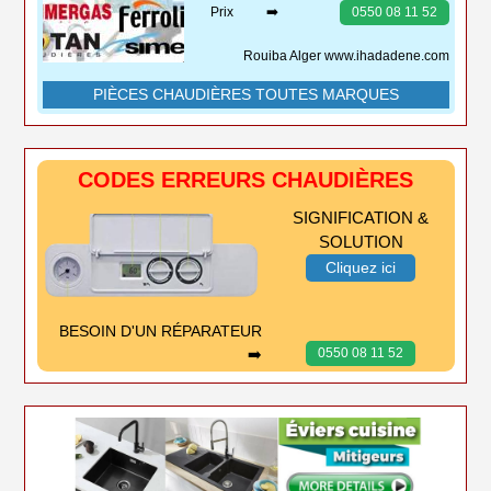
Prix ➡️
0550 08 11 52
Rouiba Alger www.ihadadene.com
PIÈCES CHAUDIÈRES TOUTES MARQUES
CODES ERREURS CHAUDIÈRES
SIGNIFICATION &
SOLUTION
Cliquez ici
BESOIN D'UN RÉPARATEUR
➡️
0550 08 11 52