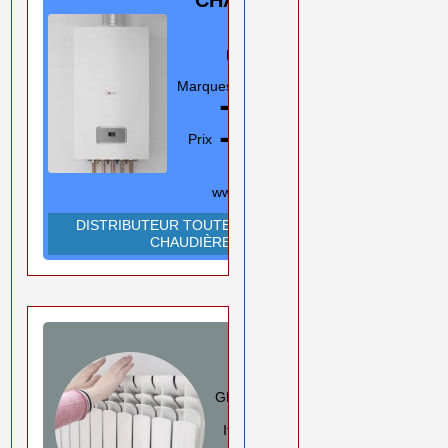
GAZ
Murale/Sol
Marques
En savoir plus
➡️
Prix ➡️
0550 08 11 52
Rouiba Alger
www.ihadadene.com
DISTRIBUTEUR TOUTES MARQUES
CHAUDIÈRES
RADIATEURS
ALUMINIUM
GLOBAL/FARAL/HELYOS
Italie
En savoir plus