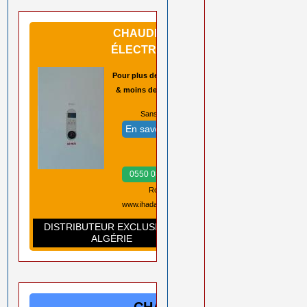
CHAUDIÈRES
ÉLECTRIQUES
Pour plus de sécurité
& moins de pannes
Sans CO2 ➡️
En savoir plus
Prix ➡️
0550 08 11 52
Rouiba Alger
www.ihadadene.com
DISTRIBUTEUR EXCLUSIF EN
ALGÉRIE
CHAUDIÈRES