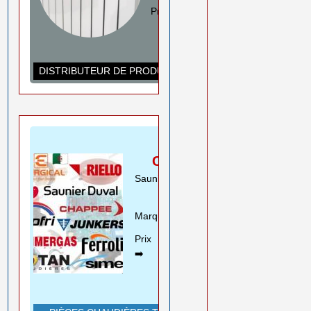
Prix ➡️
0550 08 11 52
Rouiba Alger
www.ihadadene.com
DISTRIBUTEUR DE PRODUITS DE CHAUFFAGE
PIÈCES
CHAUDIÈRES
Saunier Duval Riello Beretta
Motan ..
Marques➡️
En savoir plus
Prix
0550 08 11 52
➡️
Rouiba Alger
www.ihadadene.com