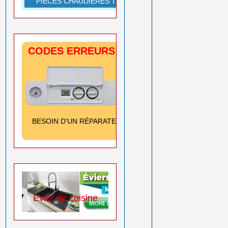
PIÈCES CHAUDIÈRES TOUTES MARQUES
CODES ERREURS CHAUDIÈRES
SIGNIFICATION
& SOLUTION
Cliquez ici
BESOIN D'UN RÉPARATEUR
➡️
0550 08 11 52
 de cuisine
Tout sur le chauffage