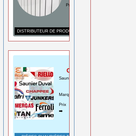
Prix ➡️
0550 08 11 52
Rouiba Alger
www.ihadadene.com
DISTRIBUTEUR DE PRODUITS DE CHAUFFAGE
PIÈCES
CHAUDIÈRES
Saunier Duval Riello Beretta
Motan ..
Marques➡️
En savoir plus
Prix
0550 08 11 52
➡️
Rouiba Alger
www.ihadadene.com