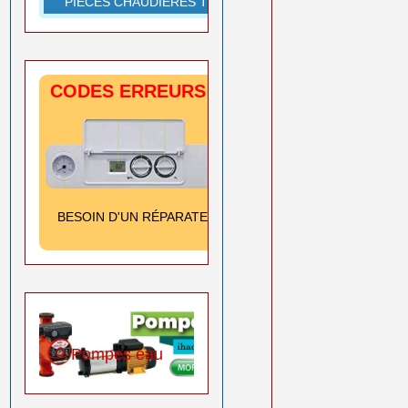
PIÈCES CHAUDIÈRES TOUTES MARQUES
CODES ERREURS CHAUDIÈRES
SIGNIFICATION
& SOLUTION
Cliquez ici
BESOIN D'UN RÉPARATEUR
➡️
0550 08 11 52
Pompes eau
Produits sika