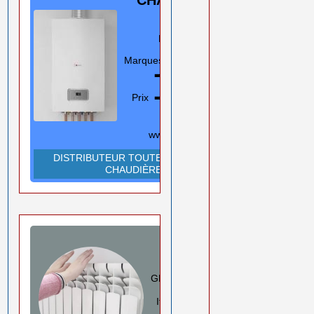
GAZ
Murale/Sol
Marques
En savoir plus
➡️
Prix ➡️
0550 08 11 52
Rouiba Alger
www.ihadadene.com
DISTRIBUTEUR TOUTES MARQUES
CHAUDIÈRES
RADIATEURS
ALUMINIUM
GLOBAL/FARAL/HELYOS
Italie
En savoir plus