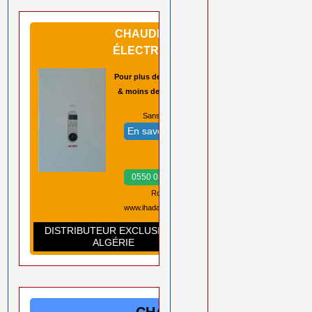
CHAUDIÈRES
ÉLECTRIQUES
Pour plus de sécurité
& moins de pannes
Sans CO2 ➡️
En savoir plus
Prix ➡️
0550 08 11 52
Rouiba Alger
www.ihadadene.com
DISTRIBUTEUR EXCLUSIF EN
ALGÉRIE
CHAUDIÈRES