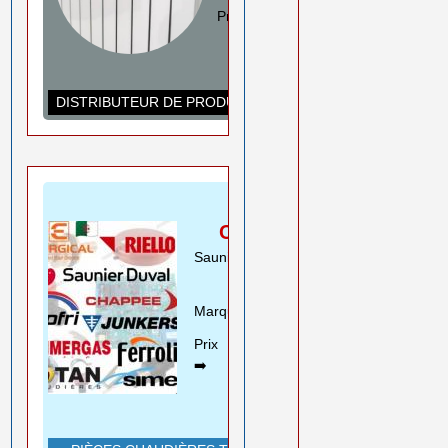
Prix ➡️
0550 08 11 52
Rouiba Alger
www.ihadadene.com
DISTRIBUTEUR DE PRODUITS DE CHAUFFAGE
PIÈCES
CHAUDIÈRES
Saunier Duval Riello Beretta
Motan ..
Marques➡️
En savoir plus
Prix
0550 08 11 52
➡️
Rouiba Alger
www.ihadadene.com