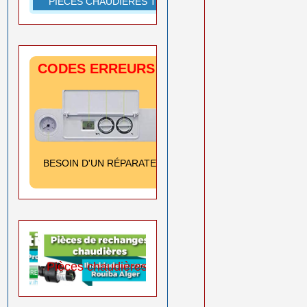
PIÈCES CHAUDIÈRES TOUTES MARQUES
CODES ERREURS CHAUDIÈRES
SIGNIFICATION
& SOLUTION
Cliquez ici
BESOIN D'UN RÉPARATEUR
➡️
0550 08 11 52
Pièces chaudières