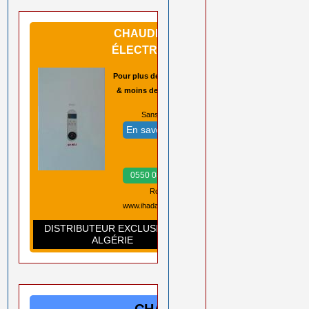
CHAUDIÈRES
ÉLECTRIQUES
Pour plus de sécurité
& moins de pannes
Sans CO2 ➡️
En savoir plus
Prix ➡️
0550 08 11 52
Rouiba Alger
www.ihadadene.com
DISTRIBUTEUR EXCLUSIF EN
ALGÉRIE
CHAUDIÈRES